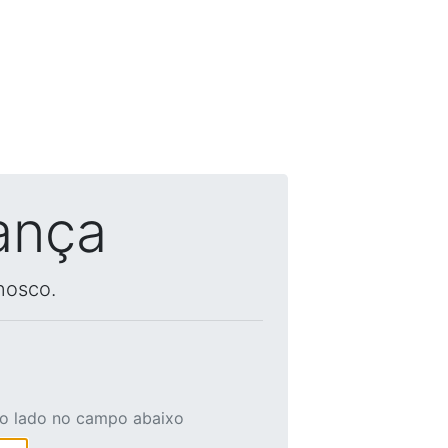
ança
nosco.
ao lado no campo abaixo