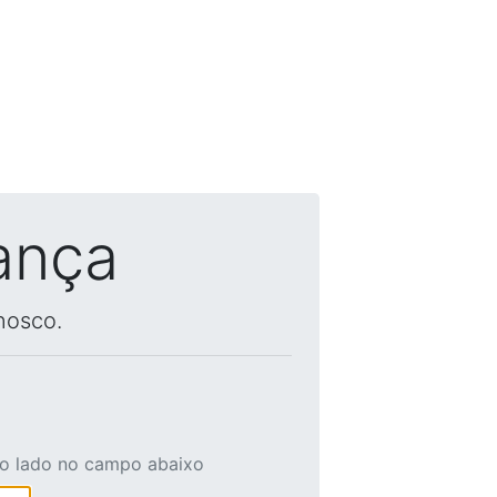
ança
nosco.
ao lado no campo abaixo