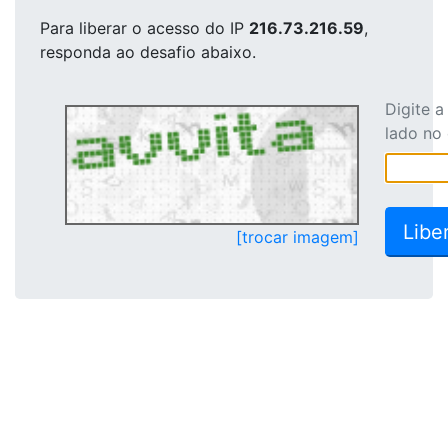
Para liberar o acesso
do IP
216.73.216.59
,
responda ao desafio abaixo.
Digite 
lado no
[trocar imagem]