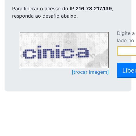
Para liberar o acesso
do IP
216.73.217.139
,
responda ao desafio abaixo.
Digite 
lado no
[trocar imagem]