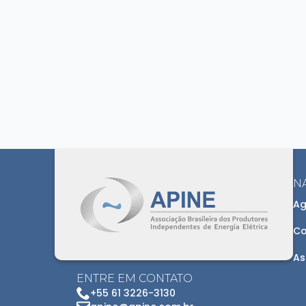
N
Ag
Co
As
ENTRE EM CONTATO
+55 61 3226-3130