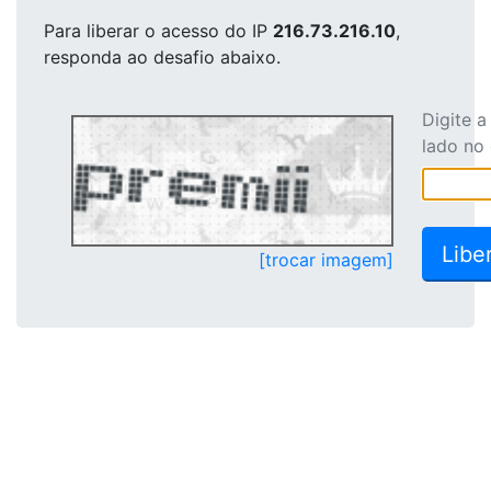
Para liberar o acesso
do IP
216.73.216.10
,
responda ao desafio abaixo.
Digite 
lado no
[trocar imagem]