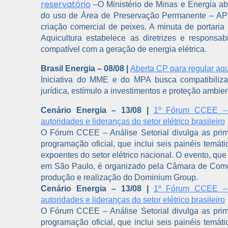
reservatório
–
O Ministério de Minas e Energia a
do uso de Área de Preservação Permanente – APP 
criação comercial de peixes. A minuta de portaria
Aquicultura estabelece as diretrizes e responsa
compatível com a geração de energia elétrica.
Brasil Energia – 08/08 |
Aberta CP para regular aqu
Iniciativa do MME e do MPA busca compatibiliza
jurídica, estímulo a investimentos e proteção ambien
Cenário Energia – 13/08 |
1º Fórum CCEE – A
autoridades e lideranças do setor elétrico brasileiro
O Fórum CCEE – Análise Setorial divulga as prim
programação oficial, que inclui seis painéis temá
expoentes do setor elétrico nacional. O evento, que
em São Paulo, é organizado pela Câmara de Come
produção e realização do Dominium Group.
Cenário Energia – 13/08 |
1º Fórum CCEE – A
autoridades e lideranças do setor elétrico brasileiro
O Fórum CCEE – Análise Setorial divulga as prim
programação oficial, que inclui seis painéis temá