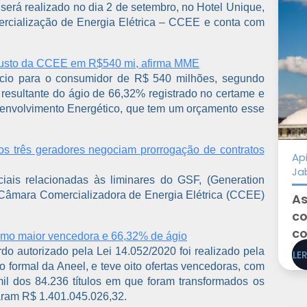
 será realizado no dia 2 de setembro, no Hotel Unique,
rcialização de Energia Elétrica – CCEE e conta com
 custo da CCEE em R$540 mi, afirma MME
fício para o consumidor de R$ 540 milhões, segundo
é resultante do ágio de 66,32% registrado no certame e
senvolvimento Energético, que tem um orçamento esse
ros três geradores negociam prorrogação de contratos
Ap
Ja
ciais relacionadas às liminares do GSF, (Generation
la Câmara Comercializadora de Energia Elétrica (CCEE)
As
co
co
mo maior vencedora e 66,32% de ágio
o autorizado pela Lei 14.052/2020 foi realizado pela
LE
ormal da Aneel, e teve oito ofertas vencedoras, com
il dos 84.236 títulos em que foram transformados os
maram R$ 1.401.045.026,32.