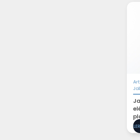
Art
Ja
Ja
el
pl
LE