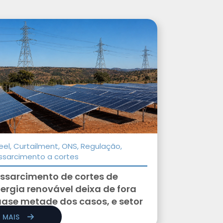
eel, Curtailment, ONS, Regulação,
ssarcimento a cortes
ssarcimento de cortes de
ergia renovável deixa de fora
ase metade dos casos, e setor
 riscos...
R MAIS