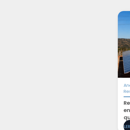
An
Re
Re
en
qu
vê
LE