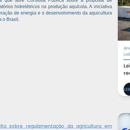
erial que abre Consulta Pública sobre a proposta de
órios hidrelétricos na produção aquícola. A iniciativa
geração de energia e o desenvolvimento da aquicultura
 o Brasil.
An
Le
Le
re
LE
ta sobre regulamentação da agricultura em