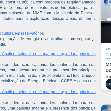
briu consulta pública com proposta de regulamentação
e de borda de reservatórios de hidrelétricas para a
 interministerial do MME com o Ministério da Pesca e
bilidades para a exploração dessas áreas, de forma
icultura em reservatórios
r geração de energia e aquicultura, com segurança
tal.
An
nálise setorial confirma presença das principais
ON
Mo
eiras lideranças e autoridades confirmadas para sua
ad
ticos, uma palestra magna e a presença dos principais
 será realizado no dia 2 de setembro, no Hotel Unique,
hi
rcialização de Energia Elétrica – CCEE e conta com
LE
nálise setorial confirma presença das principais
eiras lideranças e autoridades confirmadas para sua
ticos, uma palestra magna e a presença dos principais