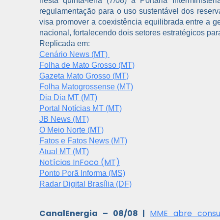
nesta quinta-feira (7/08) a Portaria Interminist
regulamentação para o uso sustentável dos reservat
visa promover a coexistência equilibrada entre a 
nacional, fortalecendo dois setores estratégicos para
Replicada em:
Cenário News (MT)
Folha de Mato Grosso (MT)
Gazeta Mato Grosso (MT)
Folha Matogrossense (MT)
Dia Dia MT (MT)
Portal Notícias MT (MT)
JB News (MT)
O Meio Norte (MT)
Fatos e Fatos News (MT)
Atual MT (MT)
Notícias InFoco (MT)
Ponto Porã Informa (MS)
Radar Digital Brasília (DF)
CanalEnergia – 08/08 |
MME abre consul