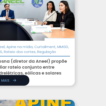
eel, Apine na mídia, Curtailment, MMGD,
S, Rateio dos cortes, Regulação
sna (diretor da Aneel) propõe
iar rateio conjunto entre
drelétricas, eólicas e solares
R MAIS