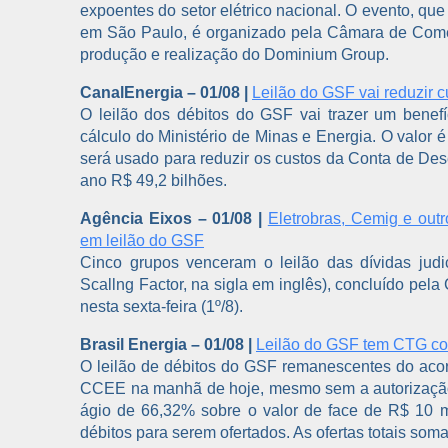
expoentes do setor elétrico nacional. O evento, que
em São Paulo, é organizado pela Câmara de Come
produção e realização do Dominium Group.
CanalEnergia – 01/08 |
Leilão do GSF vai reduzir
O leilão dos débitos do GSF vai trazer um bene
cálculo do Ministério de Minas e Energia. O valor 
será usado para reduzir os custos da Conta de De
ano R$ 49,2 bilhões.
Agência Eixos – 01/08 |
Eletrobras, Cemig e out
em leilão do GSF
Cinco grupos venceram o leilão das dívidas judi
Scallng Factor, na sigla em inglês), concluído pe
nesta sexta-feira (1º/8).
Brasil Energia – 01/08 |
Leilão do GSF tem CTG co
O leilão de débitos do GSF remanescentes do acord
CCEE na manhã de hoje, mesmo sem a autorização f
ágio de 66,32% sobre o valor de face de R$ 10 m
débitos para serem ofertados. As ofertas totais so