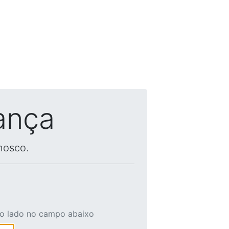
ança
nosco.
ao lado no campo abaixo