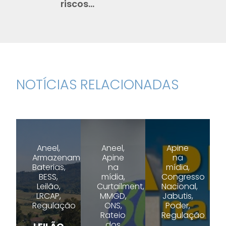
riscos...
NOTÍCIAS RELACIONADAS
Aneel,
Aneel,
Apine
Armazenamento,
Apine
na
Baterias,
na
mídia,
BESS,
mídia,
Congresso
Leilão,
Curtailment,
Nacional,
LRCAP,
MMGD,
Jabutis,
Regulação
ONS,
Poder,
Rateio
Regulação
dos