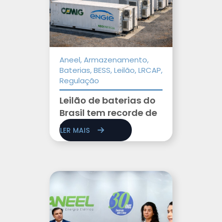
Aneel, Armazenamento,
Baterias, BESS, Leilão, LRCAP,
Regulação
Leilão de baterias do
Brasil tem recorde de
cadastros
LER MAIS