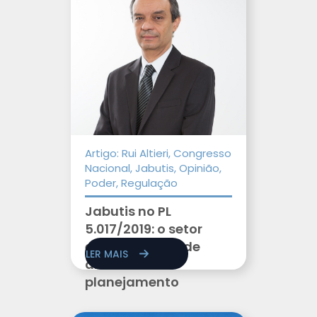
Artigo: Rui Altieri, Congresso
Nacional, Jabutis, Opinião,
Poder, Regulação
Jabutis no PL
5.017/2019: o setor
elétrico não pode
LER MAIS
abrir mão do
planejamento