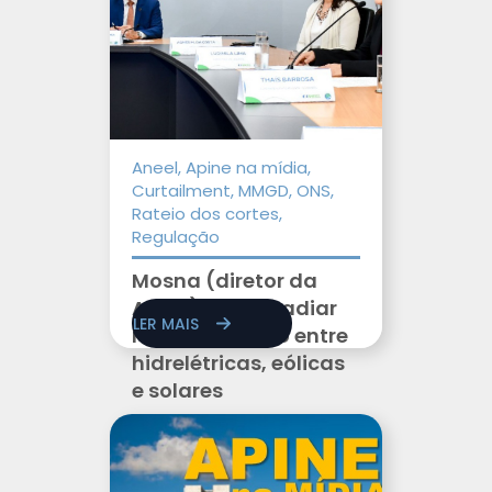
Aneel, Apine na mídia,
Curtailment, MMGD, ONS,
Rateio dos cortes,
Regulação
Mosna (diretor da
Aneel) propõe adiar
LER MAIS
rateio conjunto entre
hidrelétricas, eólicas
e solares