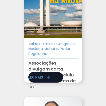
Apine na mídia, Congresso
Nacional, Jabutis, Poder,
Regulação
Associações
divulgam carta
contra PL que incluiu
LER MAIS
“jabutis” na conta de
luz