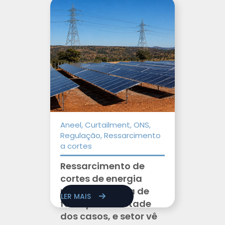
Aneel, Curtailment, ONS,
Regulação, Ressarcimento
a cortes
Ressarcimento de
cortes de energia
renovável deixa de
LER MAIS
fora quase metade
dos casos, e setor vê