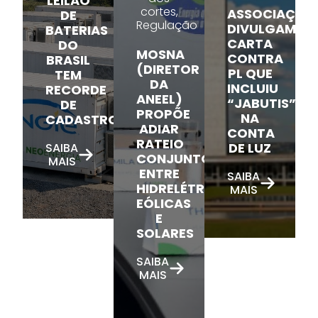
LEILÃO
cortes,
ASSOCIAÇÕE
DE
Regulação
DIVULGAM
BATERIAS
CARTA
DO
MOSNA
CONTRA
BRASIL
(DIRETOR
PL QUE
TEM
DA
INCLUIU
RECORDE
ANEEL)
“JABUTIS”
DE
PROPÕE
NA
CADASTROS
ADIAR
CONTA
RATEIO
DE LUZ
SAIBA
CONJUNTO
MAIS
ENTRE
SAIBA
HIDRELÉTRICAS,
MAIS
EÓLICAS
E
SOLARES
SAIBA
MAIS