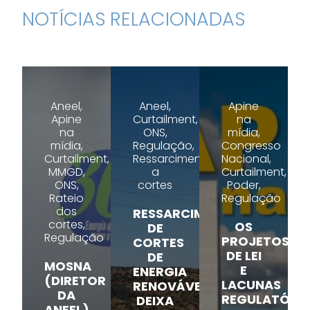
NOTÍCIAS RELACIONADAS
Aneel,
Aneel,
Apine
Apine
Curtailment,
na
na
ONS,
mídia,
mídia,
Regulação,
Congresso
Curtailment,
Ressarcimento
Nacional,
MMGD,
a
Curtailment,
ONS,
cortes
Poder,
Rateio
Regulação
dos
RESSARCIMENTO
cortes,
OS
DE
Regulação
PROJETOS
CORTES
DE LEI
DE
MOSNA
E
ENERGIA
(DIRETOR
LACUNAS
RENOVÁVEL
DA
REGULATÓRI
DEIXA
ANEEL)