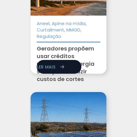
Aneel, Apine na mídia,
Curtailment, MMGD,
Regulação
Geradores propõem
usar créditos
vencidos de energia
LER MAIS
solar para reduzir
custos de cortes