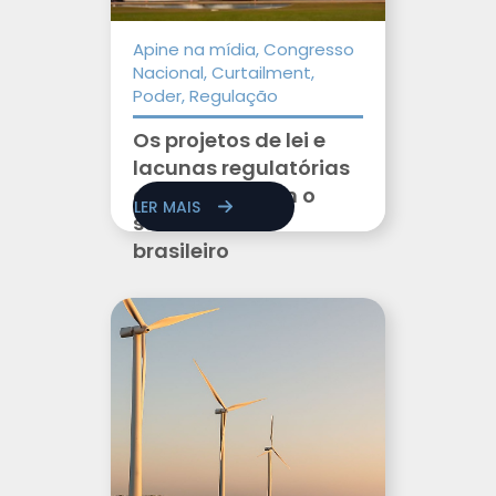
Apine na mídia, Congresso
Nacional, Curtailment,
Poder, Regulação
Os projetos de lei e
lacunas regulatórias
que preocupam o
LER MAIS
setor elétrico
brasileiro