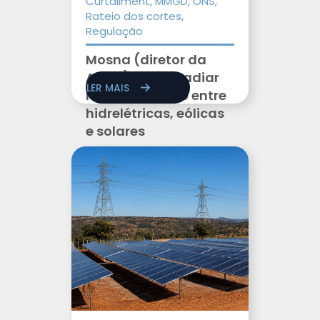
Curtailment, MMGD, ONS,
Rateio dos cortes,
Regulação
Mosna (diretor da
Aneel) propõe adiar
LER MAIS
rateio conjunto entre
hidrelétricas, eólicas
e solares