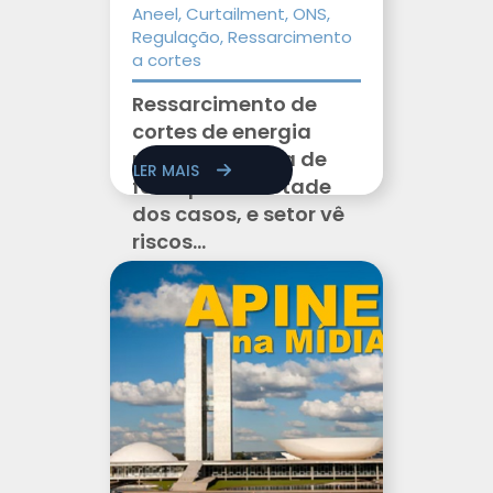
Aneel, Curtailment, ONS,
Regulação, Ressarcimento
a cortes
Ressarcimento de
cortes de energia
renovável deixa de
LER MAIS
fora quase metade
dos casos, e setor vê
riscos...