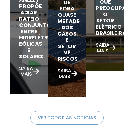
QUE
DE
PROPÕE
PREOCUPAM
FORA
ADIAR
O
QUASE
RATEIO
SETOR
METADE
CONJUNTO
ELÉTRICO
DOS
ENTRE
BRASILEIRO
CASOS,
HIDRELÉTRICAS,
E
EÓLICAS
SAIBA
SETOR
E
MAIS
VÊ
SOLARES
RISCOS
SAIBA
SAIBA
MAIS
MAIS
VER TODOS AS NOTÍCIAS