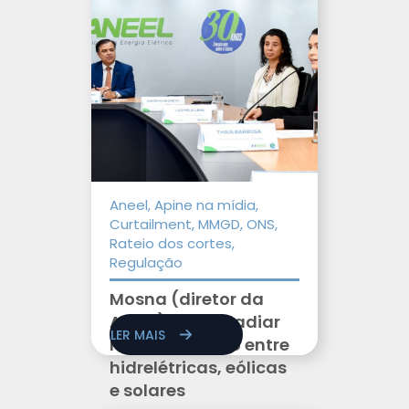
Aneel, Apine na mídia,
Curtailment, MMGD, ONS,
Rateio dos cortes,
Regulação
Mosna (diretor da
Aneel) propõe adiar
LER MAIS
rateio conjunto entre
hidrelétricas, eólicas
e solares