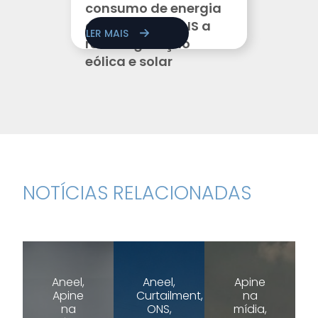
consumo de energia
cair e obriga ONS a
LER MAIS
reduzir geração
eólica e solar
NOTÍCIAS RELACIONADAS
Aneel,
Aneel,
Apine
Apine
Curtailment,
na
na
ONS,
mídia,