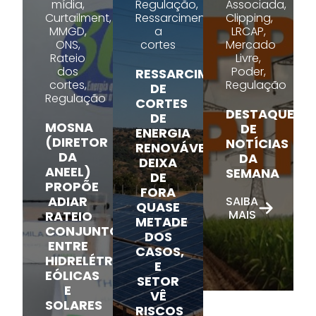
mídia,
Regulação,
Associada,
Curtailment,
Ressarcimento
Clipping,
MMGD,
a
LRCAP,
ONS,
cortes
Mercado
Rateio
Livre,
dos
Poder,
RESSARCIMENTO
cortes,
Regulação
DE
Regulação
CORTES
DESTAQUE
DE
MOSNA
DE
ENERGIA
(DIRETOR
NOTÍCIAS
RENOVÁVEL
DA
DA
DEIXA
ANEEL)
SEMANA
DE
PROPÕE
FORA
ADIAR
SAIBA
QUASE
MAIS
RATEIO
METADE
CONJUNTO
DOS
ENTRE
CASOS,
HIDRELÉTRICAS,
E
EÓLICAS
SETOR
E
VÊ
SOLARES
RISCOS