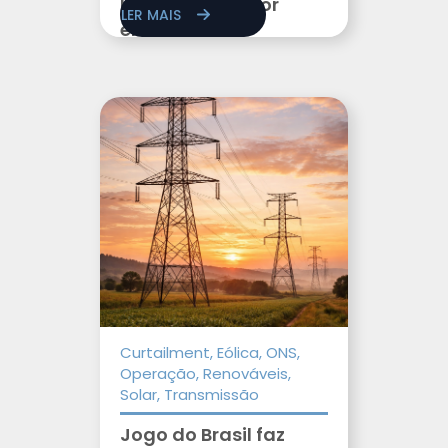
baterias no setor
LER MAIS
elétrico
Curtailment, Eólica, ONS,
Operação, Renováveis,
Solar, Transmissão
Jogo do Brasil faz