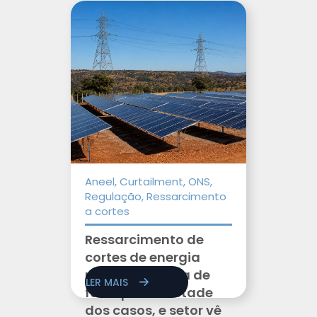
Aneel, Curtailment, ONS,
Regulação, Ressarcimento
a cortes
Ressarcimento de
cortes de energia
renovável deixa de
LER MAIS
fora quase metade
dos casos, e setor vê