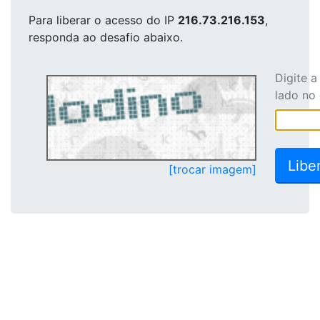
Para liberar o acesso
do IP
216.73.216.153
,
responda ao desafio abaixo.
Digite 
lado no
[trocar imagem]