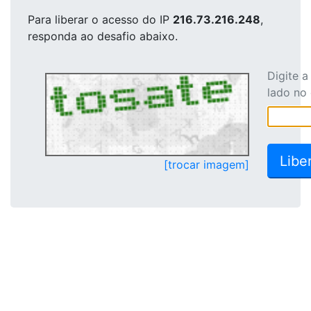
Para liberar o acesso
do IP
216.73.216.248
,
responda ao desafio abaixo.
Digite 
lado no
[trocar imagem]