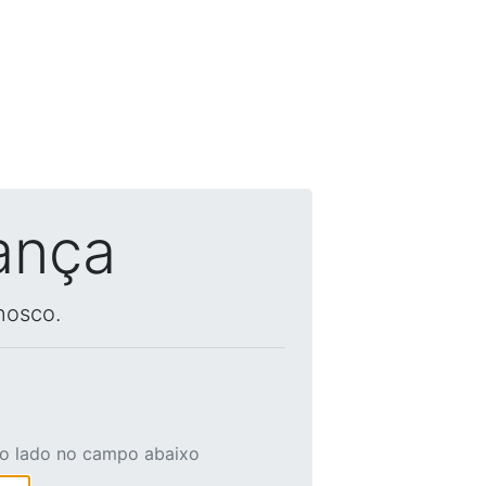
ança
nosco.
ao lado no campo abaixo