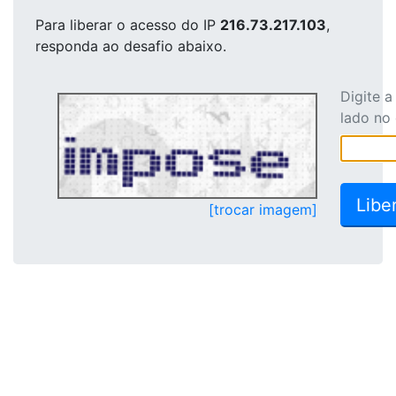
Para liberar o acesso
do IP
216.73.217.103
,
responda ao desafio abaixo.
Digite 
lado no
[trocar imagem]