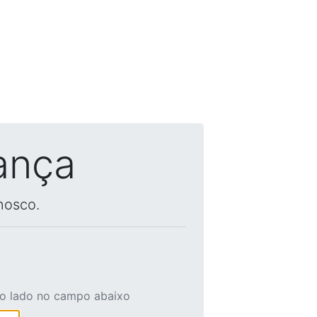
ança
nosco.
ao lado no campo abaixo