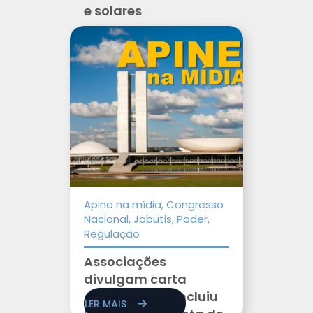
e solares
Apine na mídia, Congresso
Nacional, Jabutis, Poder,
Regulação
Associações
divulgam carta
contra PL que incluiu
LER MAIS