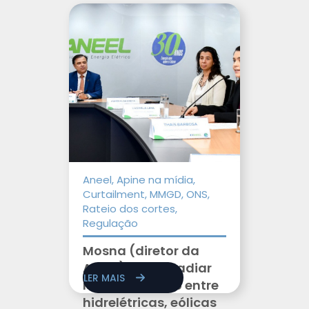
Aneel, Apine na mídia,
Curtailment, MMGD, ONS,
Rateio dos cortes,
Regulação
Mosna (diretor da
Aneel) propõe adiar
LER MAIS
rateio conjunto entre
hidrelétricas, eólicas