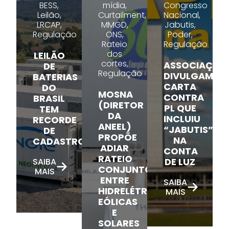
BESS,
mídia,
Congresso
Leilão,
Curtailment,
Nacional,
LRCAP,
MMGD,
Jabutis,
Regulação
ONS,
Poder,
Rateio
Regulação
dos
LEILÃO
cortes,
ASSOCIAÇÕE
DE
Regulação
DIVULGAM
BATERIAS
CARTA
DO
MOSNA
CONTRA
BRASIL
(DIRETOR
PL QUE
TEM
DA
INCLUIU
RECORDE
ANEEL)
“JABUTIS”
DE
PROPÕE
NA
CADASTROS
ADIAR
CONTA
RATEIO
DE LUZ
SAIBA
CONJUNTO
MAIS
ENTRE
SAIBA
HIDRELÉTRICAS,
MAIS
EÓLICAS
E
SOLARES