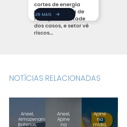
cortes de energia
renovável deixa de
LER MAIS
fora quase metade
dos casos, e setor vê
riscos...
NOTÍCIAS RELACIONADAS
Aneel,
Aneel,
Apine
Armazenamento,
Apine
na
Baterias,
na
mídia,