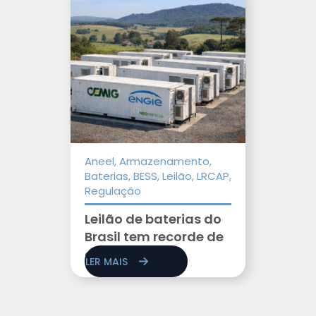
Aneel, Armazenamento,
Baterias, BESS, Leilão, LRCAP,
Regulação
Leilão de baterias do
Brasil tem recorde de
cadastros
LER MAIS