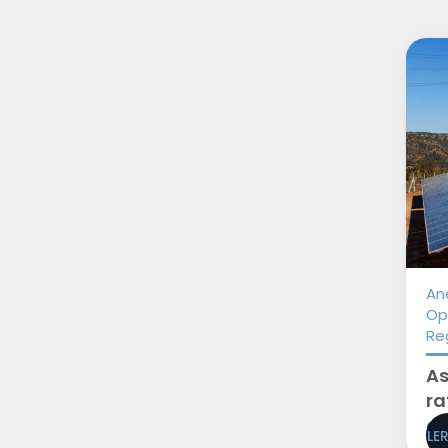
Ane
Op
Re
As
ra
au
LE