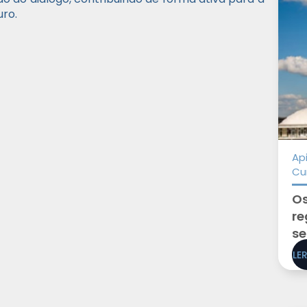
uro.
Ap
Cu
Os
re
se
LE