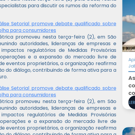
pecialistas para discutir os rumos da reforma do
lise Setorial promove debate qualificado sobre
olha para consumidores
étrica promoveu nesta terça-feira (2), em São
 reunindo autoridades, lideranças de empresas e
pactos regulatórios de Medidas Provisórias
 operações e a expansão do mercado livre de
Ap
de eventos proprietários, a organização reafirma
Ja
ão do diálogo, contribuindo de forma ativa para a
uro.
As
co
lise Setorial promove debate qualificado sobre
co
olha para consumidores
étrica promoveu nesta terça-feira (2), em São
LE
 reunindo autoridades, lideranças de empresas e
pactos regulatórios de Medidas Provisórias
 operações e a expansão do mercado livre de
de eventos proprietários, a organização reafirma
ão do diálogo, contribuindo de forma ativa para a