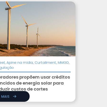
eel, Apine na mídia, Curtailment, MMGD,
gulação
radores propõem usar créditos
ncidos de energia solar para
duzir custos de cortes
R MAIS