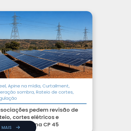
el, Apine na mídia, Curtailment,
eração sombra, Rateio de cortes,
gulação
sociações pedem revisão de
teio, cortes elétricos e
toprodução na CP 45
R MAIS