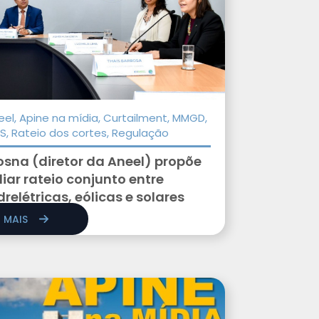
eel, Apine na mídia, Curtailment, MMGD,
S, Rateio dos cortes, Regulação
sna (diretor da Aneel) propõe
iar rateio conjunto entre
drelétricas, eólicas e solares
R MAIS