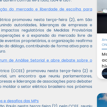
se abrem com as MPs 1300, 1304 e 1307.
ação do mercado e liberdade de escolha para
étrica promoveu nesta terça-feira (2), em São
eunindo autoridades, lideranças de empresas e
pactos regulatórios de Medidas Provisórias
 operações e a expansão do mercado livre de
An
de eventos proprietários, a organização reafirma
ON
ão do diálogo, contribuindo de forma ativa para a
uro.
Mo
ad
órum de Análise Setorial e abre debate sobre o
hi
trica (CCEE) promoveu nesta terça-feira (2) a
LE
rial, um encontro que reuniu parlamentares,
presas e lideranças de associações para debater
o moldar o setor elétrico brasileiro nos próximos
s e desafios das MPs
São Paulo nesta terça-feira (2) pela CCEE, reuniu