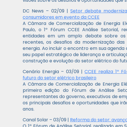
visões sobre os desafios e oportunidades que 
DC News – 02/09 |
Setor debate moderniz
consumidores em evento da CCEE
A Câmara de Comercialização de Energia El
Paulo, o 1º Fórum CCEE Análise Setorial, r
entidades em um amplo debate sobre os im
recentes, os desafios da modernização das
energia. Ao incluir o encontro em sua agenda 
seu papel estratégico de liderança e articulaç
construção e evolução do setor elétrico do fut
Cenário Energia – 03/09 |
CCEE realiza 1º F
futuro do setor elétrico brasileiro
A Câmara de Comercialização de Energia Elé
primeira edição do Fórum de Análise Seto
representantes do governo, executivos de em
os principais desafios e oportunidades que irã
anos.
Canal Solar – 03/09 |
Reforma do setor: avanço
O 1º Fórum de Análise Setorial, realizado em 