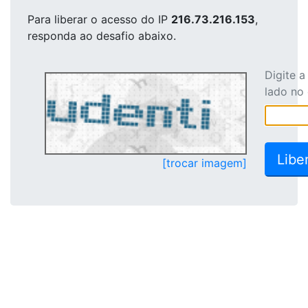
Para liberar o acesso
do IP
216.73.216.153
,
responda ao desafio abaixo.
Digite 
lado no
[trocar imagem]