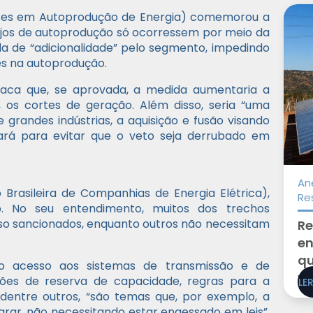
idores em Autoprodução de Energia) comemorou a
anjos de autoprodução só ocorressem por meio da
a de “adicionalidade” pelo segmento, impedindo
es na autoprodução.
staca que, se aprovada, a medida aumentaria a
, os cortes de geração. Além disso, seria “uma
 grandes indústrias, a aquisição e fusão visando
lhará para evitar que o veto seja derrubado em
An
 Brasileira de Companhias de Energia Elétrica),
Re
o. No seu entendimento, muitos dos trechos
so sancionados, enquanto outros não necessitam
Re
en
qu
o acesso aos sistemas de transmissão e de
vê
eilões de reserva de capacidade, regras para a
LE
, dentre outros, “são temas que, por exemplo, a
rar, não necessitando estar engessado em leis”,