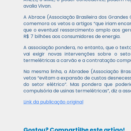
avalia Vivan.
A Abrace (Associação Brasileira dos Grandes
comemora os vetos a artigos “que iriam encare
que o eventual ressarcimento amplo aos gera
R$ 7 bilhões aos consumidores de energia.
A associação pondera, no entanto, que o text
vai exigir novas intervenções sobre o set
termelétricas a carvão e a contratação compu
Na mesma linha, a Abradee (Associação Brasil
vetos “evitam a expansão de custos desneces
do setor elétrico”. Mas pondera que pode
compulsória de usinas termelétricas”, diz a as
Link da publicação original
Gostou? Compartilhe este artigo!