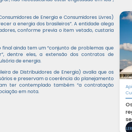
 Consumidores de Energia e Consumidores Livres)
cer a energia dos brasileiros”. A entidade alega
dores, conforme previa o item vetado, custaria
o final ainda tem um “conjunto de problemas que
or”, dentre eles, a extensão dos contratos de
lsória de energia.
eira de Distribuidores de Energia) avalia que os
sários e preservam a coerência do planejamento
riam ter contemplado também “a contratação
Ap
sociação em nota.
Cu
Os
re
se
LE