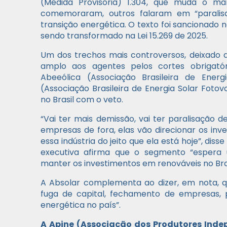
(Medida Provisória) 1.304, que muda o ma
comemoraram, outros falaram em “paralisaç
transição energética. O texto foi sancionado 
sendo transformado na Lei 15.269 de 2025.
Um dos trechos mais controversos, deixado d
amplo aos agentes pelos cortes obrigatór
Abeeólica (Associação Brasileira de Ener
(Associação Brasileira de Energia Solar Foto
no Brasil com o veto.
“Vai ter mais demissão, vai ter paralisação d
empresas de fora, elas vão direcionar os inv
essa indústria do jeito que ela está hoje”, dis
executiva afirma que o segmento “espera
manter os investimentos em renováveis no Bras
A Absolar complementa ao dizer, em nota, qu
fuga de capital, fechamento de empresas, 
energética no país”.
A Apine (Associação dos Produtores Inde