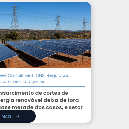
eel, Curtailment, ONS, Regulação,
ssarcimento a cortes
ssarcimento de cortes de
ergia renovável deixa de fora
ase metade dos casos, e setor
 riscos...
R MAIS