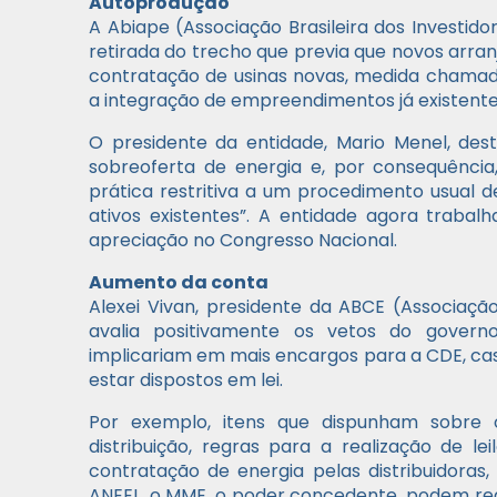
Autoprodução
A Abiape (Associação Brasileira dos Invest
retirada do trecho que previa que novos arr
contratação de usinas novas, medida chamad
a integração de empreendimentos já existent
O presidente da entidade, Mario Menel, de
sobreoferta de energia e, por consequência
prática restritiva a um procedimento usual de
ativos existentes”. A entidade agora traba
apreciação no Congresso Nacional.
Aumento da conta
Alexei Vivan, presidente da ABCE (Associação
avalia positivamente os vetos do govern
implicariam em mais encargos para a CDE, ca
estar dispostos em lei.
Por exemplo, itens que dispunham sobre 
distribuição, regras para a realização de l
contratação de energia pelas distribuidoras
ANEEL, o MME, o poder concedente, podem reg