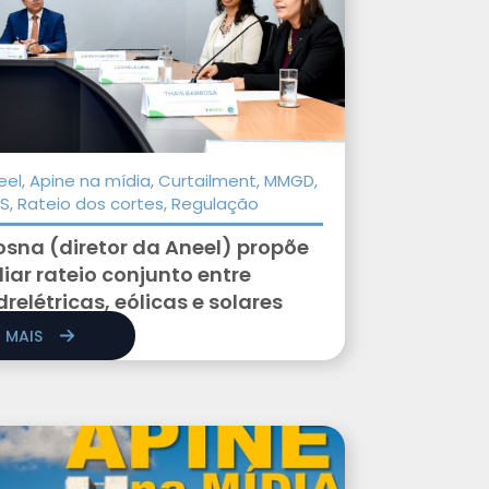
eel, Apine na mídia, Curtailment, MMGD,
S, Rateio dos cortes, Regulação
sna (diretor da Aneel) propõe
iar rateio conjunto entre
drelétricas, eólicas e solares
R MAIS