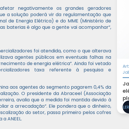
fetar negativamente os grandes geradores
 que a solução poderá vir da regulamentação que
nal de Energia Elétrica) e do MME (Ministério de
das baterias é algo que a gente vai acompanhar”,
ercializadores foi atendida, como o que alterava
ilizava agentes públicos em eventuais falhas na
necimento de energia elétrica”. Ainda foi vetado
Art
ializadores taxa referente à pesquisa e
Ja
Ja
ermina aos agentes do segmento pagarem 0,4% da
el
calização. O presidente da Abraceel (Associação
pl
rreira, avalia que a medida foi mantida devido à
liar a arrecadação”. Ele pondera que o dinheiro,
LE
iscalização do setor, passa primeiro pelos cofres
a a ANEEL.