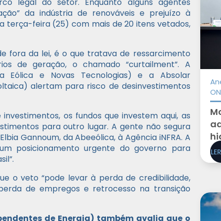
rco legal do setor. Enquanto alguns agentes
ão” da indústria de renováveis e prejuízo à
na terça-feira (25) com mais de 20 itens vetados,
e fora da lei, é o que tratava de ressarcimento
ios de geração, o chamado “curtailment”. A
gia Eólica e Novas Tecnologias) e a Absolar
An
voltaica) alertam para risco de desinvestimentos
ON
Mo
e investimentos, os fundos que investem aqui, as
ad
estimentos para outro lugar. A gente não segura
hi
se Elbia Gannoum, da Abeeólica, à Agência iNFRA. A
 um posicionamento urgente do governo para
LE
il”.
e o veto “pode levar à perda de credibilidade,
perda de empregos e retrocesso na transição
pendentes de Energia) também avalia que o