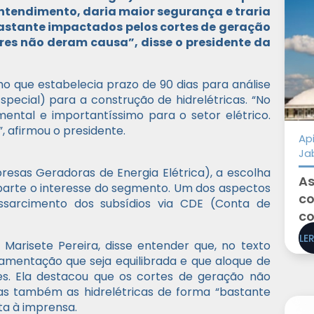
entendimento, daria maior segurança e traria
bastante impactados pelos cortes de geração
res não deram causa”, disse o presidente da
o que estabelecia prazo de 90 dias para análise
pecial) para a construção de hidrelétricas. “No
ental e importantíssimo para o setor elétrico.
 afirmou o presidente.
Ap
Ja
resas Geradoras de Energia Elétrica), a escolha
As
arte o interesse do segmento. Um dos aspectos
co
ressarcimento dos subsídios via CDE (Conta de
co
LE
 Marisete Pereira, disse entender que, no texto
amentação que seja equilibrada e que aloque de
res. Ela destacou que os cortes de geração não
mas também as hidrelétricas de forma “bastante
a à imprensa.